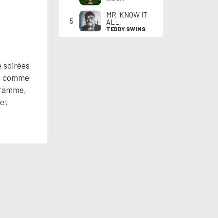
MR. KNOW IT
5
ALL
TEDDY SWIMS
 soirées
ec comme
ogramme,
 et