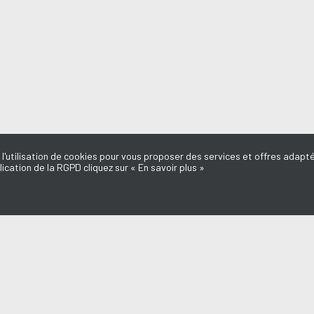
 l'utilisation de cookies pour vous proposer des services et offres adapté
lication de la RGPD cliquez sur « En savoir plus »
MISSIONS
AQUI FM
STIEN TELLIER & JULIETTE ARMANET
l du Médoc
L'équipe
d'ici
Mentions légales
e Dédicaces
Politique de confidentialité
Marie-Laure
Nous contacter