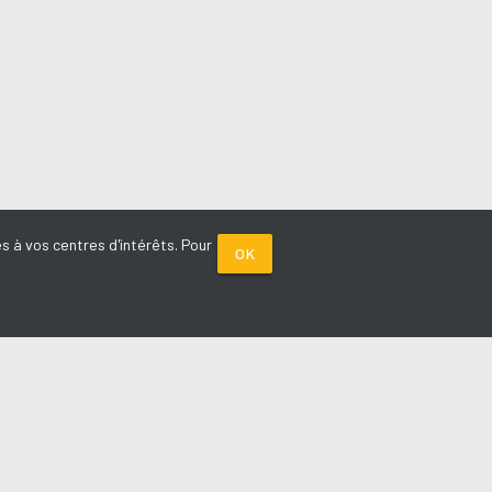
s à vos centres d'intérêts. Pour
OK
PARTENAIRES
Plage FM radio
Noox : l'agence E-commerce
La Porte de Service.com
Voiture sans permis médoc