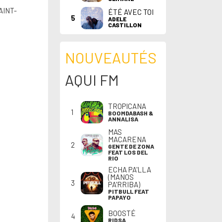
AINT-
ÉTÉ AVEC TOI
5
ADELE
CASTILLON
NOUVEAUTÉS
AQUI FM
TROPICANA
1
BOOMDABASH &
ANNALISA
MAS
MACARENA
2
GENTE DE ZONA
FEAT LOS DEL
RIO
ECHA PA'LLA
(MANOS
3
PA'RRIBA)
PITBULL FEAT
PAPAYO
BOOSTÉ
4
RIDSA