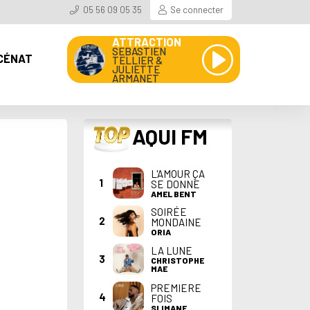
05 56 09 05 35
Se connecter
ATTRACTION
SEBASTIEN
CÉNAT
TELLIER &
JULIETTE
ARMANET
TOP
AQUI FM
L'AMOUR ÇA
1
SE DONNE
AMEL BENT
SOIRÉE
2
MONDAINE
ORIA
LA LUNE
3
CHRISTOPHE
MAE
PREMIERE
4
FOIS
SLIMANE