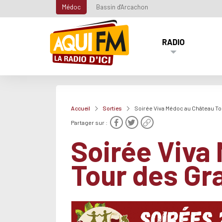
Médoc
Bassin d'Arcachon
RADIO
Accueil
Sorties
Soirée Viva Médoc au Château T
Partager sur :
Soirée Viva
Tour des Gr