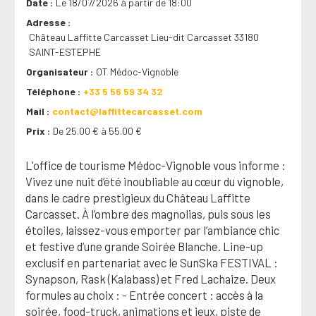
Date
Le 18/07/2026 à partir de 18:00
Adresse
Château Laffitte Carcasset Lieu-dit Carcasset 33180
SAINT-ESTEPHE
Organisateur
OT Médoc-Vignoble
Téléphone
+33 5 56 59 34 32
Mail
contact@laffittecarcasset.com
Prix
De 25.00 € à 55.00 €
L'office de tourisme Médoc-Vignoble vous informe :
Vivez une nuit d’été inoubliable au cœur du vignoble,
dans le cadre prestigieux du Château Laffitte
Carcasset. À l’ombre des magnolias, puis sous les
étoiles, laissez-vous emporter par l’ambiance chic
et festive d’une grande Soirée Blanche. Line-up
exclusif en partenariat avec le SunSka FESTIVAL :
Synapson, Rask (Kalabass) et Fred Lachaize. Deux
formules au choix : - Entrée concert : accès à la
soirée, food-truck, animations et jeux, piste de