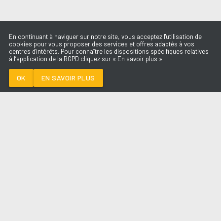
En continuant à naviguer sur notre site, vous acceptez l'utilisation de
cookies pour vous proposer des services et offres adaptés à vos
centres d'intérêts. Pour connaître les dispositions spécifiques relatives
à l’application de la RGPD cliquez sur « En savoir plus »
HABIBI
KENDJI GIRAC
OK
EN SAVOIR PLUS
Médoc
HABIBI
-
KENDJI GIRAC
--:--
/
--:--
LES ÉMISSIONS
AQUI FM
PARTENAIRES