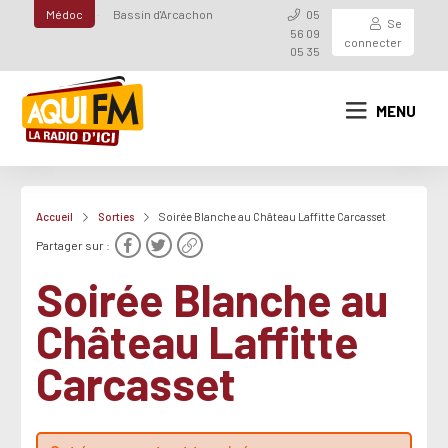
Médoc
Bassin d'Arcachon
05
Se
56 09
connecter
05 35
MENU
Accueil
Sorties
Soirée Blanche au Château Laffitte Carcasset
Partager sur :
Soirée Blanche au
Château Laffitte
Carcasset