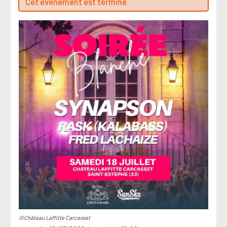
Cet évenement est terminé
©Château Laffitte Carcasset