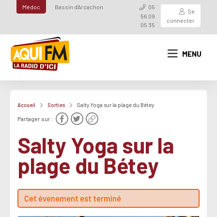
Médoc
Bassin d'Arcachon
05
Se
56 09
connecter
05 35
MENU
Accueil
Sorties
Salty Yoga sur la plage du Bétey
Partager sur :
Salty Yoga sur la
plage du Bétey
Cet évenement est terminé