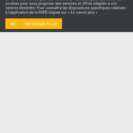
cookies pour vous proposer des services et offres adaptés à vos
centres d'intérêts. Pour connaître les dispositions spécifiques relatives
à l’application de la RGPD cliquez sur « En savoir plus »
PICASSO
BIGFLO & OLI
OK
EN SAVOIR PLUS
Médoc
PICASSO
-
BIGFLO & OLI
--:--
/
--:--
LES ÉMISSIONS
AQUI FM
PARTENAIRES
SITE RÉALISÉ PAR