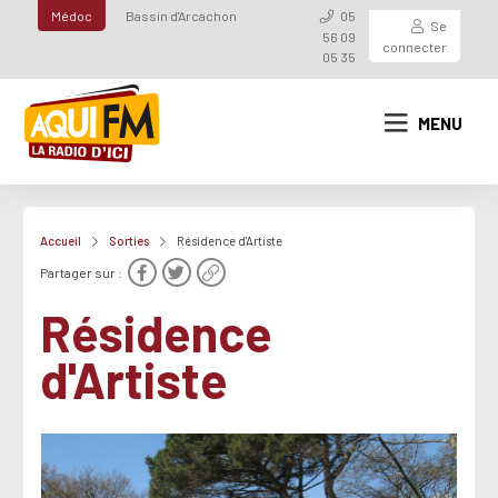
Médoc
Bassin d'Arcachon
05
Se
56 09
connecter
05 35
MENU
Accueil
Sorties
Résidence d'Artiste
Partager sur :
Résidence
d'Artiste