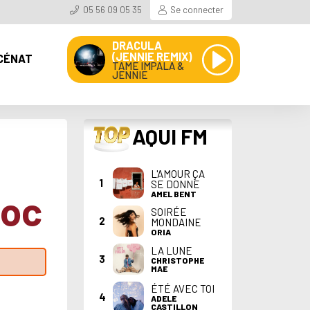
05 56 09 05 35
Se connecter
DRACULA
(JENNIE REMIX)
CÉNAT
TAME IMPALA &
JENNIE
TOP
AQUI FM
L'AMOUR ÇA
1
SE DONNE
doc
AMEL BENT
SOIRÉE
2
MONDAINE
ORIA
LA LUNE
3
CHRISTOPHE
MAE
ÉTÉ AVEC TOI
4
ADELE
CASTILLON