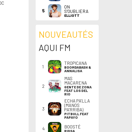
OC
ON
5
S'OUBLIERA
ELLIOTT
NOUVEAUTÉS
AQUI FM
TROPICANA
1
BOOMDABASH &
ANNALISA
MAS
MACARENA
2
GENTE DE ZONA
FEAT LOS DEL
RIO
ECHA PA'LLA
(MANOS
3
PA'RRIBA)
PITBULL FEAT
PAPAYO
BOOSTÉ
4
RIDSA