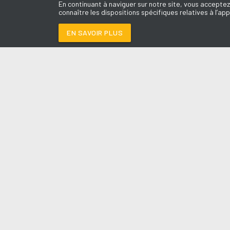
En continuant à naviguer sur notre site, vous acceptez
connaître les dispositions spécifiques relatives à l’app
EN SAVOIR PLUS
Médoc
LES É
DRACULA (JENNIE R
Le révei
Le Drive 
--:--
/
--:--
Dimanch
Chris & 
La Mété
L'Agend
La Vie e
Entrepr
A l'Ass
Contact