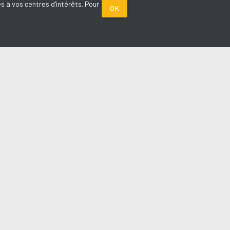
s à vos centres d'intérêts. Pour
OK
PARTENAIRES
Plage FM radio
Noox : l'agence E-commerce
La Porte de Service.com
Voiture sans permis médoc