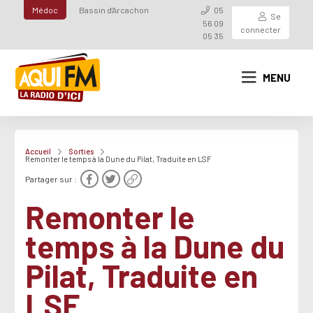
Médoc
Bassin d'Arcachon
05
Se
56 09
connecter
05 35
MENU
Accueil
Sorties
Remonter le temps à la Dune du Pilat, Traduite en LSF
Partager sur :
Remonter le
temps à la Dune du
Pilat, Traduite en
LSF