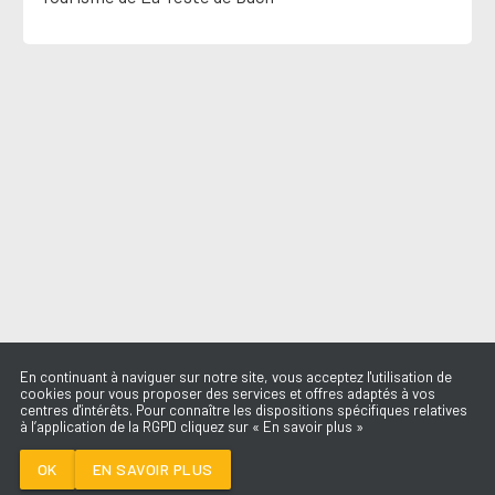
En continuant à naviguer sur notre site, vous acceptez l'utilisation de
cookies pour vous proposer des services et offres adaptés à vos
centres d'intérêts. Pour connaître les dispositions spécifiques relatives
à l’application de la RGPD cliquez sur « En savoir plus »
I'M OUTTA LOVE
ANASTACIA
OK
EN SAVOIR PLUS