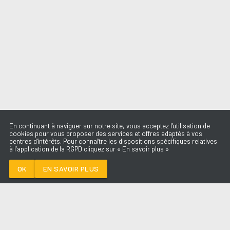
En continuant à naviguer sur notre site, vous acceptez l'utilisation de
cookies pour vous proposer des services et offres adaptés à vos
centres d'intérêts. Pour connaître les dispositions spécifiques relatives
à l’application de la RGPD cliquez sur « En savoir plus »
SUNNY
BONEY M. X R3HAB
OK
EN SAVOIR PLUS
Médoc
SUNNY
-
BONEY M. x R3HAB
--:--
/
--:--