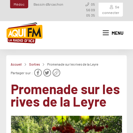
Médoc
Bassin d'Arcachon
05
Se
56 09
connecter
05 35
MENU
Accueil
Sorties
Promenade sur les rives de la Leyre
Partager sur :
Promenade sur les
rives de la Leyre