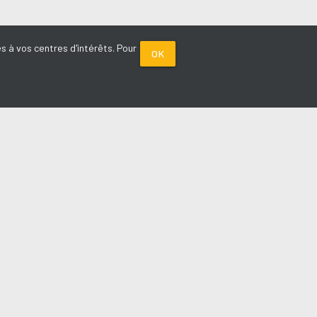
s à vos centres d'intérêts. Pour
OK
PARTENAIRES
Plage FM radio
Noox : l'agence E-commerce
La Porte de Service.com
Voiture sans permis médoc