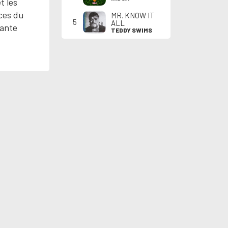
t les
ces du
MR. KNOW IT
5
ALL
tante
TEDDY SWIMS