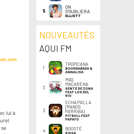
ON
5
S'OUBLIERA
ELLIOTT
NOUVEAUTÉS
AQUI FM
sin.com
TROPICANA
1
BOOMDABASH &
ANNALISA
MAS
MACARENA
2
GENTE DE ZONA
FEAT LOS DEL
RIO
ECHA PA'LLA
(MANOS
3
PA'RRIBA)
c lui à
PITBULL FEAT
urel
PAPAYO
 se
BOOSTÉ
4
RIDSA