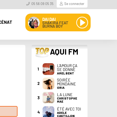
05 56 09 05 35
Se connecter
DAI DAI
CÉNAT
SHAKIRA FEAT
BURNA BOY
TOP
AQUI FM
L'AMOUR ÇA
1
SE DONNE
AMEL BENT
SOIRÉE
2
MONDAINE
ORIA
LA LUNE
3
CHRISTOPHE
MAE
ÉTÉ AVEC TOI
4
ADELE
CASTILLON