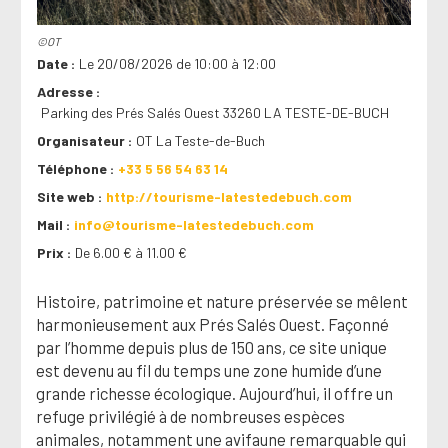
©OT
Date
Le 20/08/2026 de 10:00 à 12:00
Adresse
Parking des Prés Salés Ouest 33260 LA TESTE-DE-BUCH
Organisateur
OT La Teste-de-Buch
Téléphone
+33 5 56 54 63 14
Site web
http://tourisme-latestedebuch.com
Mail
info@tourisme-latestedebuch.com
Prix
De 6.00 € à 11.00 €
Histoire, patrimoine et nature préservée se mêlent
harmonieusement aux Prés Salés Ouest. Façonné
par l’homme depuis plus de 150 ans, ce site unique
est devenu au fil du temps une zone humide d’une
grande richesse écologique. Aujourd’hui, il offre un
refuge privilégié à de nombreuses espèces
animales, notamment une avifaune remarquable qui