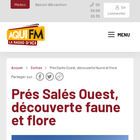
Médoc
Bassin d'Arcachon
05
Se
56 09
connecter
05 35
MENU
Accueil
Sorties
Prés Salés Ouest, découverte faune et flore
Partager sur :
Prés Salés Ouest,
découverte faune
et flore