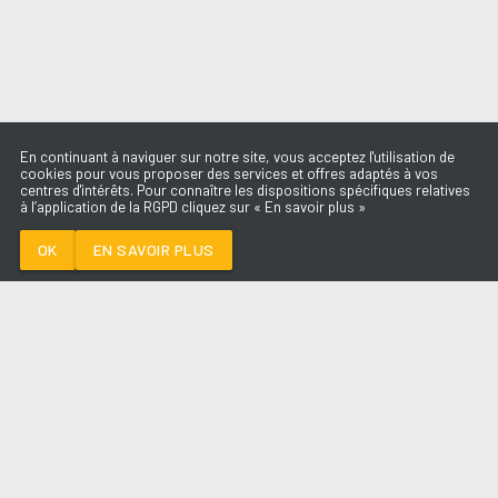
En continuant à naviguer sur notre site, vous acceptez l'utilisation de
cookies pour vous proposer des services et offres adaptés à vos
centres d'intérêts. Pour connaître les dispositions spécifiques relatives
à l’application de la RGPD cliquez sur « En savoir plus »
SOME PEOPLE
OCEAN DRIVE
OK
EN SAVOIR PLUS
Médoc
SOME PEOPLE
-
OCEAN DRIVE
--:--
/
--:--
LES ÉMISSIONS