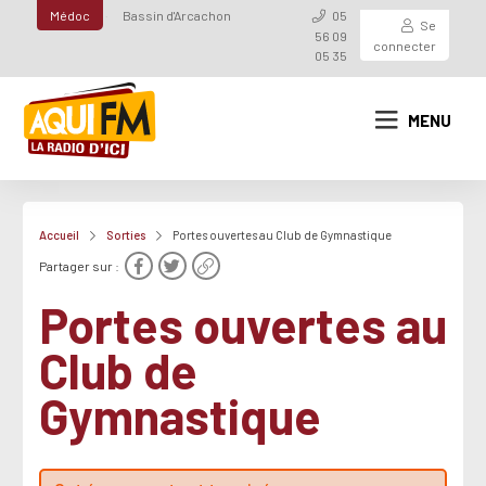
Médoc
Bassin d'Arcachon
05
Se
56 09
connecter
05 35
MENU
Accueil
Sorties
Portes ouvertes au Club de Gymnastique
Partager sur :
Portes ouvertes au
Club de
Gymnastique