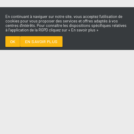
En continuant à naviguer sur notre site, vous acceptez l'utilisation de
cookies pour vous proposer des services et offres adaptés à vos
centres d'intérêts. Pour connaître les dispositions spécifiques relatives
à l’application de la RGPD cliquez sur « En savoir plus »
BOOSTÉ
RIDSA
OK
EN SAVOIR PLUS
Médoc
BOOSTÉ
-
RIDSA
--:--
/
--:--
LES ÉMISSIONS
AQUI FM
PARTENAIRES