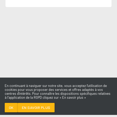
En continuant à naviguer sur notre site, vous acceptez l'utilisation de
cookies pour vous proposer des services et offres adaptés à vos
centres d'intérêts. Pour connaître les dispositions spécifiques relatives
à l’application de la RGPD cliquez sur « En savoir plus »
BORN TO DIE
SHABOOZEY
OK
EN SAVOIR PLUS