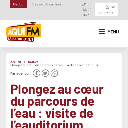
Médoc
Bassin d'Arcachon
05
Se
56 09
connecter
05 35
MENU
Accueil
Sorties
Plongez au cœur du parcours de l’eau : visite de l’eauditorium
Partager sur :
Plongez au cœur
du parcours de
l’eau : visite de
l’eauditorium