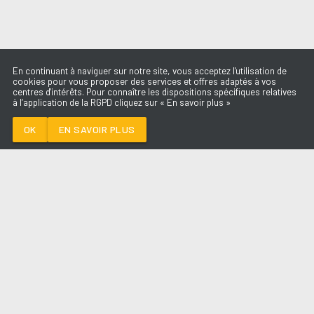
En continuant à naviguer sur notre site, vous acceptez l'utilisation de
cookies pour vous proposer des services et offres adaptés à vos
centres d'intérêts. Pour connaître les dispositions spécifiques relatives
à l’application de la RGPD cliquez sur « En savoir plus »
I JUST MIGHT
BRUNO MARS
OK
EN SAVOIR PLUS
Médoc
I JUST MIGHT
-
BRUNO MARS
--:--
/
--:--
LES ÉMISSIONS
AQUI FM
PARTENAIRES