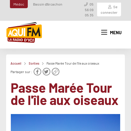
Médoc
Bassin d'Arcachon
05
Se
56 09
connecter
05 35
MENU
Accueil
Sorties
Passe Marée Tour de l'île aux oiseaux
Partager sur :
Passe Marée Tour
de l'île aux oiseaux