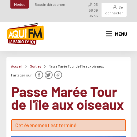
Médoc
Bassin d'Arcachon
05
Se
56 09
connecter
05 35
MENU
Accueil
Sorties
Passe Marée Tour de l'île aux oiseaux
Partager sur :
Passe Marée Tour
de l'île aux oiseaux
Cet évenement est terminé