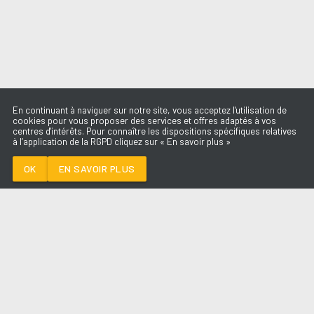
En continuant à naviguer sur notre site, vous acceptez l'utilisation de
cookies pour vous proposer des services et offres adaptés à vos
centres d'intérêts. Pour connaître les dispositions spécifiques relatives
à l’application de la RGPD cliquez sur « En savoir plus »
SELF AWARE
TEMPER CITY
OK
EN SAVOIR PLUS
Médoc
SELF AWARE
-
TEMPER CITY
--:--
/
--:--