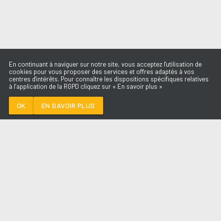
En continuant à naviguer sur notre site, vous acceptez l'utilisation de
cookies pour vous proposer des services et offres adaptés à vos
centres d'intérêts. Pour connaître les dispositions spécifiques relatives
à l’application de la RGPD cliquez sur « En savoir plus »
ON S'OUBLIERA
ELLIOTT
OK
EN SAVOIR PLUS
Médoc
ON S'OUBLIERA
-
ELLIOTT
--:--
/
--:--
LES ÉMISSIONS
AQUI FM