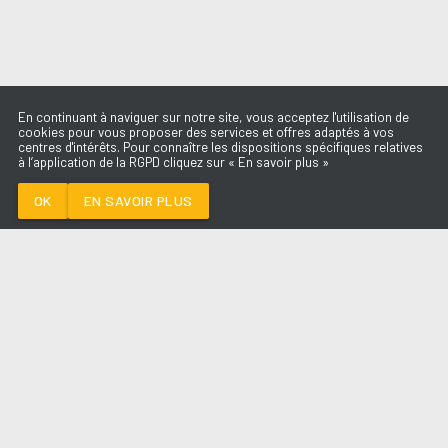
En continuant à naviguer sur notre site, vous acceptez l'utilisation de
cookies pour vous proposer des services et offres adaptés à vos
centres d'intérêts. Pour connaître les dispositions spécifiques relatives
à l’application de la RGPD cliquez sur « En savoir plus »
JET LAG
LUIZA
OK
EN SAVOIR PLUS
Médoc
JET LAG
-
LUIZA
--:--
/
--:--
LES ÉMISSIONS
AQUI FM