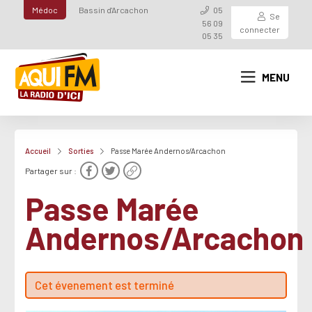
Médoc
Bassin d'Arcachon
05
Se
56 09
connecter
05 35
MENU
Accueil
Sorties
Passe Marée Andernos/Arcachon
Partager sur :
Passe Marée
Andernos/Arcachon
Cet évenement est terminé