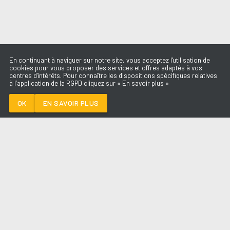
En continuant à naviguer sur notre site, vous acceptez l'utilisation de
cookies pour vous proposer des services et offres adaptés à vos
centres d'intérêts. Pour connaître les dispositions spécifiques relatives
à l’application de la RGPD cliquez sur « En savoir plus »
DIE WITH A SMILE
LADY GAGA X BRUNO
MARS
OK
EN SAVOIR PLUS
Médoc
DIE WITH A SMILE
-
LADY GAGA x
BRUNO MARS
--:--
/
--:--
LES ÉMISSIONS
AQUI FM