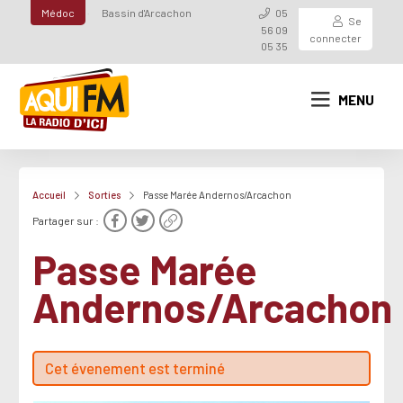
Médoc
Bassin d'Arcachon
05
Se
56 09
connecter
05 35
MENU
Accueil
Sorties
Passe Marée Andernos/Arcachon
Partager sur :
Passe Marée
Andernos/Arcachon
Cet évenement est terminé