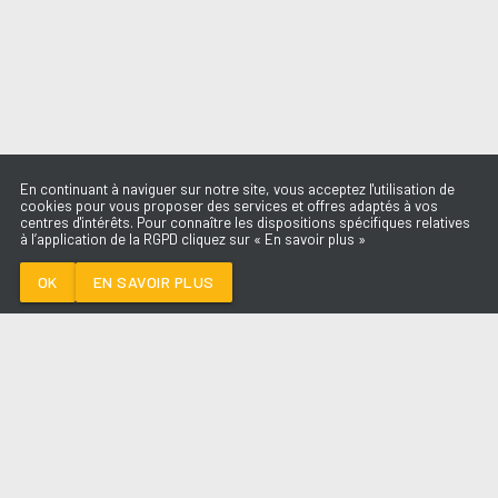
En continuant à naviguer sur notre site, vous acceptez l'utilisation de
cookies pour vous proposer des services et offres adaptés à vos
centres d'intérêts. Pour connaître les dispositions spécifiques relatives
à l’application de la RGPD cliquez sur « En savoir plus »
ELIZABETH
TAYLOR
TAYLOR SWIFT
OK
EN SAVOIR PLUS
Médoc
ELIZABETH TAYLOR
-
TAYLOR SWIFT
--:--
/
--:--