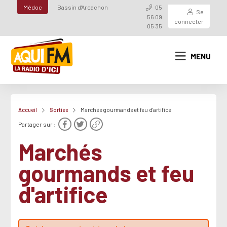
Médoc
Bassin d'Arcachon
05
Se
56 09
connecter
05 35
MENU
Accueil
Sorties
Marchés gourmands et feu d'artifice
Partager sur :
Marchés
gourmands et feu
d'artifice