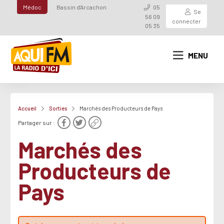
Médoc
Bassin d'Arcachon
05
Se
56 09
connecter
05 35
MENU
Accueil
Sorties
Marchés des Producteurs de Pays
Partager sur :
Marchés des
Producteurs de
Pays