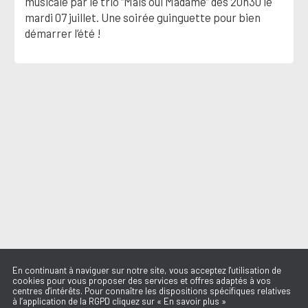
musicale par le trio “Mais oui Madame” dès 20h30 le
mardi 07 juillet. Une soirée guinguette pour bien
démarrer l’été !
En continuant à naviguer sur notre site, vous acceptez l'utilisation de
cookies pour vous proposer des services et offres adaptés à vos
centres d'intérêts. Pour connaître les dispositions spécifiques relatives
à l’application de la RGPD cliquez sur « En savoir plus »