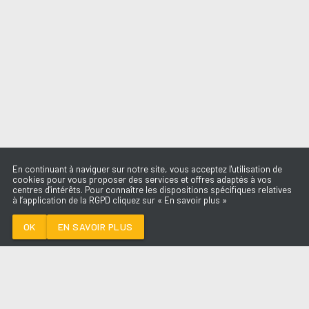
En continuant à naviguer sur notre site, vous acceptez l'utilisation de
cookies pour vous proposer des services et offres adaptés à vos
centres d'intérêts. Pour connaître les dispositions spécifiques relatives
à l’application de la RGPD cliquez sur « En savoir plus »
APT
ROSE & BRUNO
MARS
OK
EN SAVOIR PLUS
Médoc
APT
-
ROSE & BRUNO MARS
--:--
/
--:--