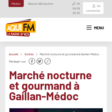
Médoc
Bassin d'Arcachon
05
Se
56 09
connecter
05 35
MENU
Accueil
Sorties
Marché nocturne et gourmand à Gaillan-Médoc
Partager sur :
Marché nocturne
et gourmand à
Gaillan-Médoc