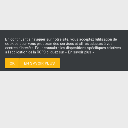
En continuant à naviguer sur notre site, vous acceptez l'utilisation de
cookies pour vous proposer des services et offres adaptés à vos
centres d'intérêts. Pour connaître les dispositions spécifiques relatives
à l’application de la RGPD cliquez sur « En savoir plus »
À L'IMPARFAITE
AMIR
OK
EN SAVOIR PLUS
Médoc
À L'IMPARFAITE
-
AMIR
--:--
/
--:--
LES ÉMISSIONS