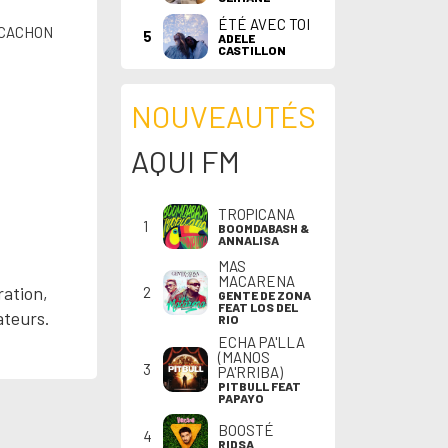
ÉTÉ AVEC TOI
ARCACHON
5
ADELE
CASTILLON
NOUVEAUTÉS
AQUI FM
TROPICANA
1
BOOMDABASH &
ANNALISA
MAS
MACARENA
ration,
2
GENTE DE ZONA
FEAT LOS DEL
ateurs.
RIO
ECHA PA'LLA
(MANOS
3
PA'RRIBA)
PITBULL FEAT
PAPAYO
BOOSTÉ
4
RIDSA