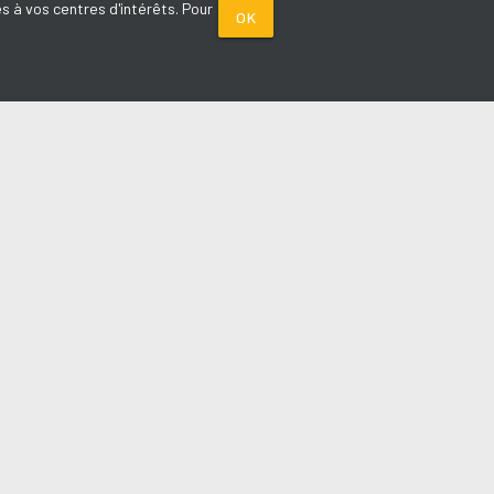
s à vos centres d'intérêts. Pour
OK
PARTENAIRES
Plage FM radio
Noox : l'agence E-commerce
La Porte de Service.com
Voiture sans permis médoc