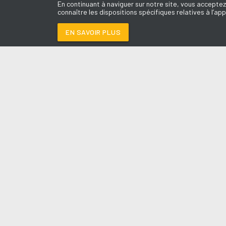
En continuant à naviguer sur notre site, vous acceptez
connaître les dispositions spécifiques relatives à l’app
EN SAVOIR PLUS
Médoc
LES É
TANT PIS POUR ELL
Le révei
Le Drive 
--:--
/
--:--
Dimanch
Chris & 
La Mété
L'Agend
La Vie e
Entrepr
A l'Ass
Contact