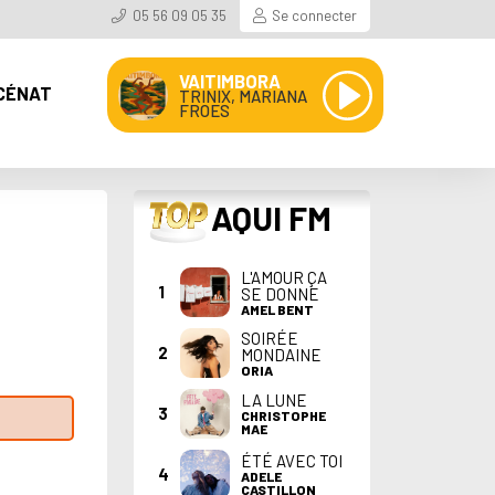
05 56 09 05 35
Se connecter
VAITIMBORA
CÉNAT
TRINIX, MARIANA
FROES
TOP
AQUI FM
L'AMOUR ÇA
1
SE DONNE
AMEL BENT
SOIRÉE
2
MONDAINE
ORIA
LA LUNE
3
CHRISTOPHE
MAE
ÉTÉ AVEC TOI
4
ADELE
CASTILLON