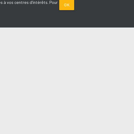
s à vos centres d'intérêts. Pour
OK
PARTENAIRES
Plage FM radio
Noox : l'agence E-commerce
La Porte de Service.com
Voiture sans permis médoc