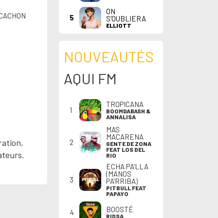
ON
ARCACHON
5
S'OUBLIERA
ELLIOTT
NOUVEAUTÉS
AQUI FM
TROPICANA
1
BOOMDABASH &
ANNALISA
MAS
MACARENA
ration,
2
GENTE DE ZONA
FEAT LOS DEL
ateurs.
RIO
ECHA PA'LLA
(MANOS
3
PA'RRIBA)
PITBULL FEAT
PAPAYO
BOOSTÉ
4
RIDSA