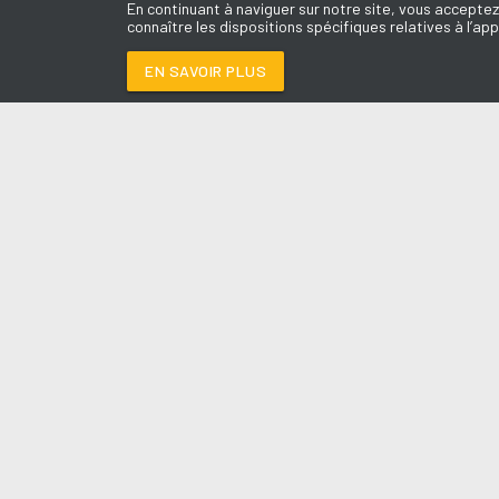
En continuant à naviguer sur notre site, vous acceptez
connaître les dispositions spécifiques relatives à l’app
EN SAVOIR PLUS
Médoc
LES É
VAITIMBORA
-
TRINIX
Le révei
Le Drive 
--:--
/
--:--
Dimanch
Chris & 
La Mété
L'Agend
La Vie e
Entrepr
A l'Ass
Contact