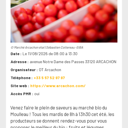
© Marché Arcachon étal | Sébastien Cottereau -SIBA
Date
Le 11/08/2026 de 08:00 à 13:30
Adresse
avenue Notre Dame des Passes 33120 ARCACHON
Organisateur
OT Arcachon
Téléphone
+33 5 57 52 97 97
Site web
https://www.arcachon.com/
Accès PMR
oui
Venez faire le plein de saveurs au marché bio du
Moulleau ! Tous les mardis de 8h à 13h30 cet été, les
producteurs se donnent rendez-vous pour vous
proposer le meilleur du bio : fruits et légumes,