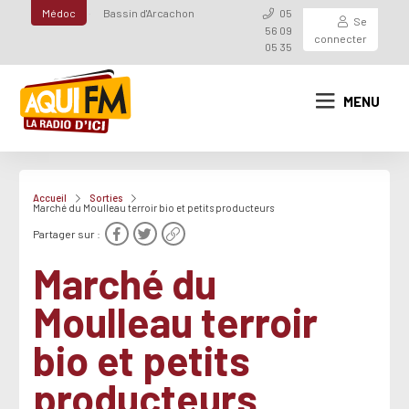
Médoc
Bassin d'Arcachon
05
Se
56 09
connecter
05 35
MENU
Accueil
Sorties
Marché du Moulleau terroir bio et petits producteurs
Partager sur :
Marché du
Moulleau terroir
bio et petits
producteurs