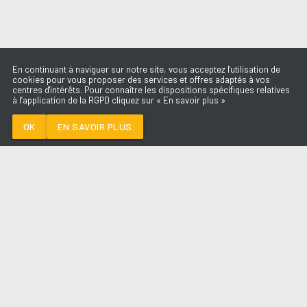
En continuant à naviguer sur notre site, vous acceptez l'utilisation de
cookies pour vous proposer des services et offres adaptés à vos
centres d'intérêts. Pour connaître les dispositions spécifiques relatives
à l’application de la RGPD cliquez sur « En savoir plus »
TRUST YOU AGAIN
MUTTONHEADS
OK
EN SAVOIR PLUS
Médoc
TRUST YOU AGAIN
-
MUTTONHEADS
--:--
/
--:--
LES ÉMISSIONS
AQUI FM
PARTENAIRES