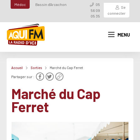
Médoc
Bassin d'Arcachon
05
Se
56 09
connecter
05 35
MENU
Accueil
Sorties
Marché du Cap Ferret
Partager sur :
Marché du Cap
Ferret