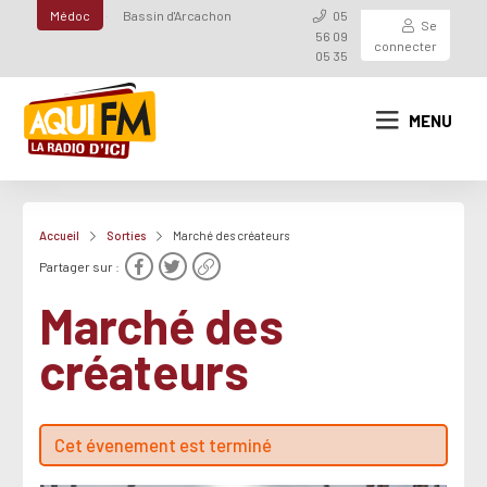
Médoc
Bassin d'Arcachon
05
Se
56 09
connecter
05 35
MENU
Accueil
Sorties
Marché des créateurs
Partager sur :
Marché des
créateurs
Cet évenement est terminé