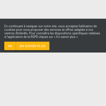
En continuant à naviguer sur notre site, vous acceptez l'utilisation de
cookies pour vous proposer des services et offres adaptés à vos
centres d'intérêts. Pour connaître les dispositions spécifiques relatives
à l’application de la RGPD cliquez sur « En savoir plus »
L'AMOUR ÇA SE
DONNE
AMEL BENT
OK
EN SAVOIR PLUS
Médoc
L'AMOUR ÇA SE DONNE
-
AMEL BENT
--:--
/
--:--
LES ÉMISSIONS
AQUI FM