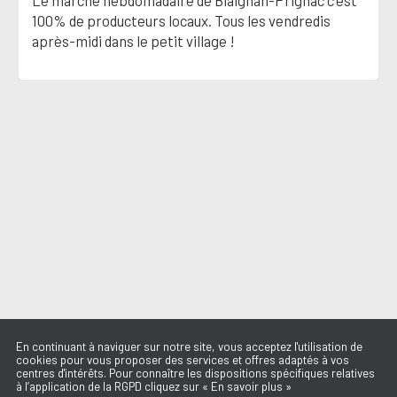
Le marché hebdomadaire de Blaignan-Prignac c'est
100% de producteurs locaux. Tous les vendredis
après-midi dans le petit village !
En continuant à naviguer sur notre site, vous acceptez l'utilisation de
cookies pour vous proposer des services et offres adaptés à vos
centres d'intérêts. Pour connaître les dispositions spécifiques relatives
à l’application de la RGPD cliquez sur « En savoir plus »