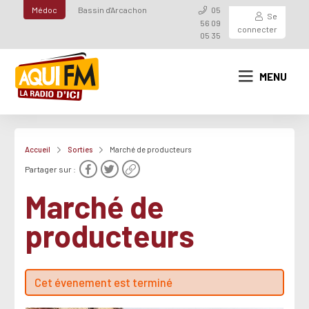
Médoc
Bassin d'Arcachon
05
Se
56 09
connecter
05 35
MENU
Accueil
Sorties
Marché de producteurs
Partager sur :
Marché de
producteurs
Cet évenement est terminé