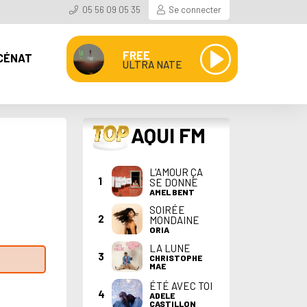
05 56 09 05 35
Se connecter
FREE
CÉNAT
ULTRA NATE
TOP
AQUI FM
L'AMOUR ÇA
1
SE DONNE
AMEL BENT
SOIRÉE
2
MONDAINE
ORIA
LA LUNE
3
CHRISTOPHE
MAE
ÉTÉ AVEC TOI
4
ADELE
CASTILLON