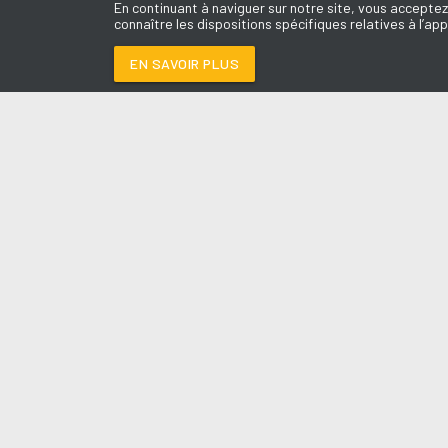
En continuant à naviguer sur notre site, vous acceptez
connaître les dispositions spécifiques relatives à l’app
EN SAVOIR PLUS
Médoc
LES É
FREE
-
ULTRA NATE
Le révei
Le Drive 
--:--
/
--:--
Dimanch
Chris & 
La Mété
L'Agend
La Vie e
Entrepr
A l'Ass
Contact