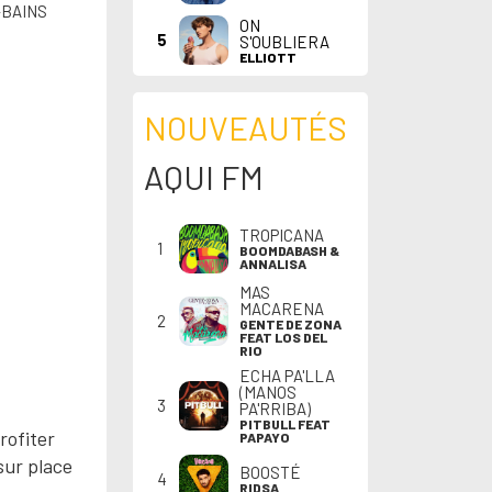
-BAINS
ON
5
S'OUBLIERA
ELLIOTT
NOUVEAUTÉS
AQUI FM
TROPICANA
1
BOOMDABASH &
ANNALISA
MAS
MACARENA
2
GENTE DE ZONA
FEAT LOS DEL
RIO
ECHA PA'LLA
(MANOS
3
PA'RRIBA)
PITBULL FEAT
rofiter
PAPAYO
sur place
BOOSTÉ
4
RIDSA