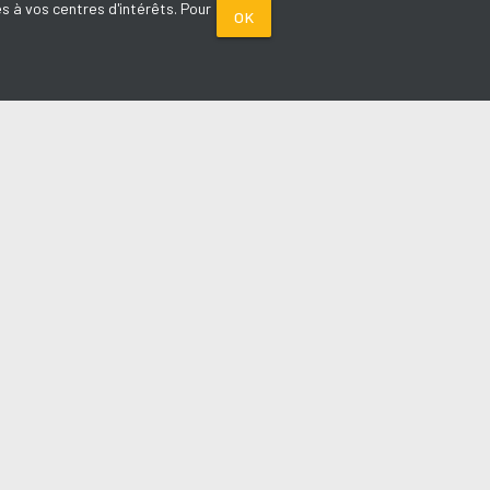
s à vos centres d'intérêts. Pour
OK
PARTENAIRES
Plage FM radio
Noox : l'agence E-commerce
La Porte de Service.com
Voiture sans permis médoc