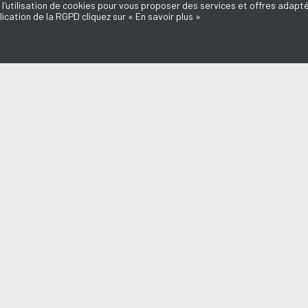
 l'utilisation de cookies pour vous proposer des services et offres adapté
lication de la RGPD cliquez sur « En savoir plus »
MISSIONS
AQUI FM
l du Médoc
L'équipe
d'ici
Mentions légales
e Dédicaces
Politique de confidentialité
Marie-Laure
Nous contacter
Annonceurs
o
Don, Mécénat
a du Médoc
n Médoc
endre en Médoc
aut des Assos