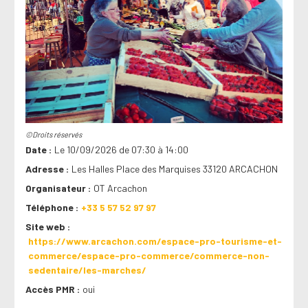
©Droits réservés
Date
Le 10/09/2026 de 07:30 à 14:00
Adresse
Les Halles Place des Marquises 33120 ARCACHON
Organisateur
OT Arcachon
Téléphone
+33 5 57 52 97 97
Site web
https://www.arcachon.com/espace-pro-tourisme-et-
commerce/espace-pro-commerce/commerce-non-
sedentaire/les-marches/
Accès PMR
oui