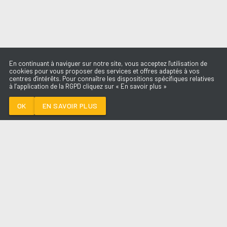
En continuant à naviguer sur notre site, vous acceptez l'utilisation de
cookies pour vous proposer des services et offres adaptés à vos
centres d'intérêts. Pour connaître les dispositions spécifiques relatives
à l’application de la RGPD cliquez sur « En savoir plus »
SHE DID IT AGAIN
TYLA FEAT ZARA
LARSSON
OK
EN SAVOIR PLUS
Médoc
SHE DID IT AGAIN
-
TYLA FEAT ZARA
LARSSON
--:--
/
--:--
LES ÉMISSIONS
AQUI FM