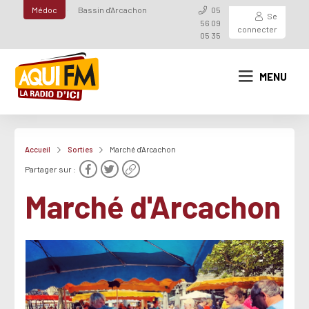
Médoc
Bassin d'Arcachon
05
Se
56 09
connecter
05 35
MENU
Accueil
Sorties
Marché d'Arcachon
Partager sur :
Marché d'Arcachon