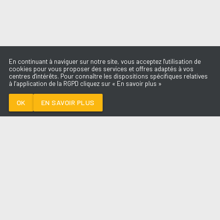
En continuant à naviguer sur notre site, vous acceptez l'utilisation de
cookies pour vous proposer des services et offres adaptés à vos
centres d'intérêts. Pour connaître les dispositions spécifiques relatives
à l’application de la RGPD cliquez sur « En savoir plus »
ALL GOOD THINGS
(COME TO AN END)
NELLY FURTADO
OK
EN SAVOIR PLUS
Médoc
ALL GOOD THINGS (COME TO AN
END)
-
NELLY FURTADO
--:--
/
--:--
LES ÉMISSIONS
AQUI FM