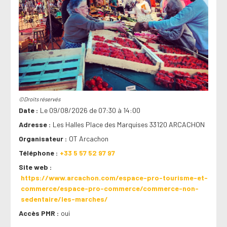
©Droits réservés
Date
Le 09/08/2026 de 07:30 à 14:00
Adresse
Les Halles Place des Marquises 33120 ARCACHON
Organisateur
OT Arcachon
Téléphone
+33 5 57 52 97 97
Site web
https://www.arcachon.com/espace-pro-tourisme-et-
commerce/espace-pro-commerce/commerce-non-
sedentaire/les-marches/
Accès PMR
oui