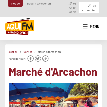
Médoc
Bassin d'Arcachon
05
Se
56 09
connecter
05 35
MENU
Accueil
Sorties
Marché d'Arcachon
Partager sur :
Marché d'Arcachon