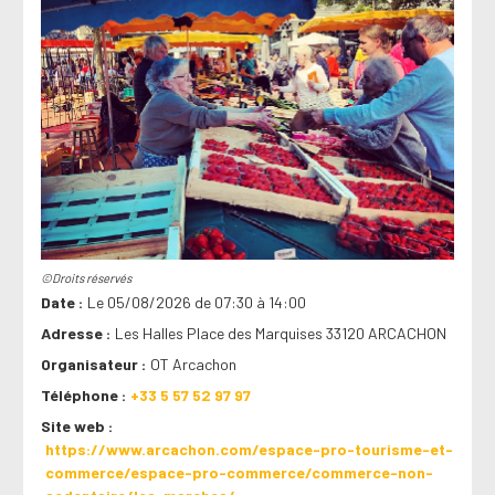
©Droits réservés
Date
Le 05/08/2026 de 07:30 à 14:00
Adresse
Les Halles Place des Marquises 33120 ARCACHON
Organisateur
OT Arcachon
Téléphone
+33 5 57 52 97 97
Site web
https://www.arcachon.com/espace-pro-tourisme-et-
commerce/espace-pro-commerce/commerce-non-