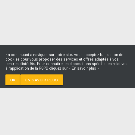
En continuant à naviguer sur notre site, vous acceptez l'utilisation de
cookies pour vous proposer des services et offres adaptés à vos
centres d'intérêts. Pour connaître les dispositions spécifiques relatives
à l’application de la RGPD cliquez sur « En savoir plus »
SUNNY
BONEY M. X R3HAB
OK
EN SAVOIR PLUS
Médoc
SUNNY
-
BONEY M. x R3HAB
--:--
/
--:--