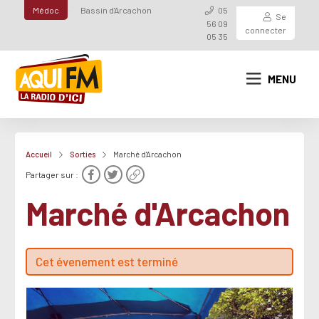
Médoc
Bassin d'Arcachon
05
Se
56 09
connecter
05 35
MENU
Accueil
Sorties
Marché d'Arcachon
Partager sur :
Marché d'Arcachon
Cet évenement est terminé