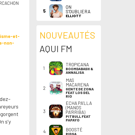
 ARCACHON
ON
5
S'OUBLIERA
ELLIOTT
NOUVEAUTÉS
isme-et-
e-non-
AQUI FM
TROPICANA
1
BOOMDABASH &
ANNALISA
MAS
MACARENA
2
GENTE DE ZONA
FEAT LOS DEL
RIO
ndez-
ECHA PA'LLA
areyeurs
(MANOS
3
PA'RRIBA)
regorgent
PITBULL FEAT
PAPAYO
n s’y
BOOSTÉ
4
RIDSA