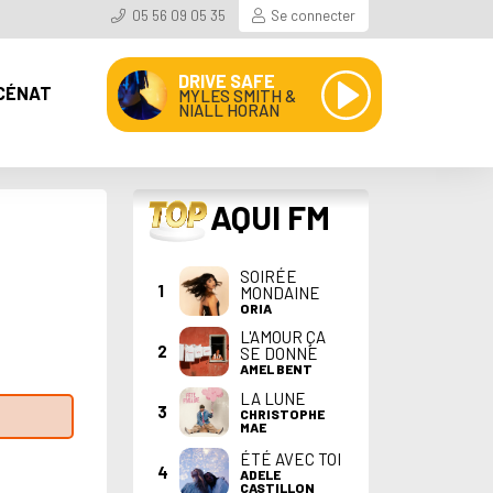
05 56 09 05 35
Se connecter
DRIVE SAFE
CÉNAT
MYLES SMITH &
NIALL HORAN
TOP
AQUI FM
SOIRÉE
1
MONDAINE
ORIA
L'AMOUR ÇA
2
SE DONNE
AMEL BENT
LA LUNE
3
CHRISTOPHE
MAE
ÉTÉ AVEC TOI
4
ADELE
CASTILLON