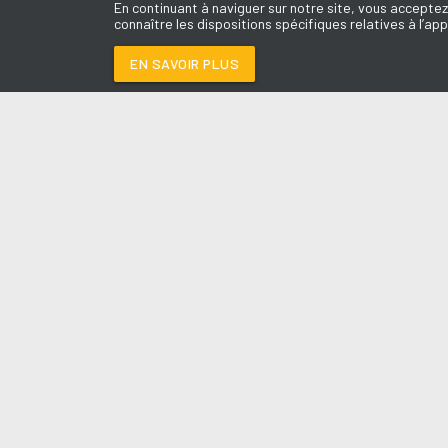
En continuant à naviguer sur notre site, vous acceptez
connaître les dispositions spécifiques relatives à l’app
EN SAVOIR PLUS
Médoc
LES É
DRIVE SAFE
-
MYLES 
Le révei
Le Drive 
--:--
/
--:--
Dimanch
Chris & 
La Mété
L'Agend
La Vie e
Entrepr
A l'Ass
Contact