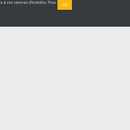
s à vos centres d'intérêts. Pour
OK
PARTENAIRES
Plage FM radio
Noox : l'agence E-commerce
La Porte de Service.com
Voiture sans permis médoc