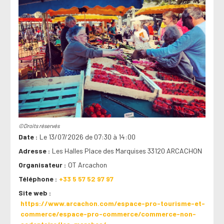
©Droits réservés
Date
Le 13/07/2026 de 07:30 à 14:00
Adresse
Les Halles Place des Marquises 33120 ARCACHON
Organisateur
OT Arcachon
Téléphone
+33 5 57 52 97 97
Site web
https://www.arcachon.com/espace-pro-tourisme-et-
commerce/espace-pro-commerce/commerce-non-