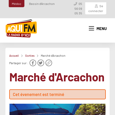
Médoc
Bassin d'Arcachon
05
Se
56 09
connecter
05 35
MENU
Accueil
Sorties
Marché d'Arcachon
Partager sur :
Marché d'Arcachon
Cet évenement est terminé