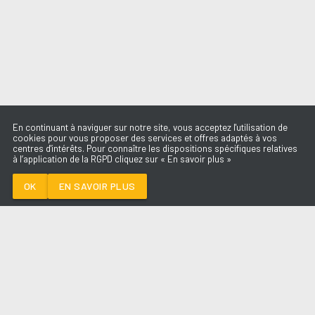
En continuant à naviguer sur notre site, vous acceptez l'utilisation de
cookies pour vous proposer des services et offres adaptés à vos
centres d'intérêts. Pour connaître les dispositions spécifiques relatives
à l’application de la RGPD cliquez sur « En savoir plus »
ON S'OUBLIERA
ELLIOTT
OK
EN SAVOIR PLUS
Médoc
ON S'OUBLIERA
-
ELLIOTT
--:--
/
--:--