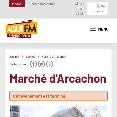
Médoc
Bassin d'Arcachon
05
Se
56 09
connecter
05 35
MENU
Accueil
Sorties
Marché d'Arcachon
Partager sur :
Marché d'Arcachon
Cet évenement est terminé