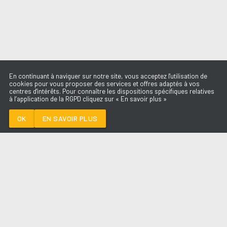
En continuant à naviguer sur notre site, vous acceptez l'utilisation de
cookies pour vous proposer des services et offres adaptés à vos
centres d'intérêts. Pour connaître les dispositions spécifiques relatives
à l’application de la RGPD cliquez sur « En savoir plus »
AZUL
J BALVIN
OK
EN SAVOIR PLUS
Médoc
AZUL
-
J BALVIN
--:--
/
--:--
LES ÉMISSIONS