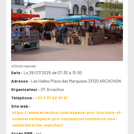
©Droits réservés
Date
Le 26/07/2025 de 07:30 à 13:00
Adresse
Les Halles Place des Marquises 33120 ARCACHON
Organisateur
OT Arcachon
Téléphone
+33 5 57 52 97 97
Site web
https://www.arcachon.com/espace-pro-tourisme-et-
commerce/espace-pro-commerce/commerce-non-
sedentaire/les-marches/
Accès PMR
oui