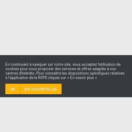
En continuant à naviguer sur notre site, vous acceptez l'utilisation de
cookies pour vous proposer des services et offres adaptés à vos
centres d'intérêts. Pour connaître les dispositions spécifiques relatives
à l’application de la RGPD cliquez sur « En savoir plus »
CHRISTINE
CHRISTINE AND THE
QUEENS
OK
EN SAVOIR PLUS
Médoc
CHRISTINE
-
CHRISTINE AND THE
QUEENS
--:--
/
--:--