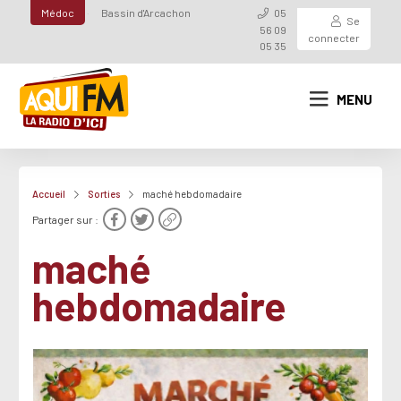
Médoc
Bassin d'Arcachon
05
Se
56 09
connecter
05 35
MENU
Accueil
Sorties
maché hebdomadaire
Partager sur :
maché
hebdomadaire