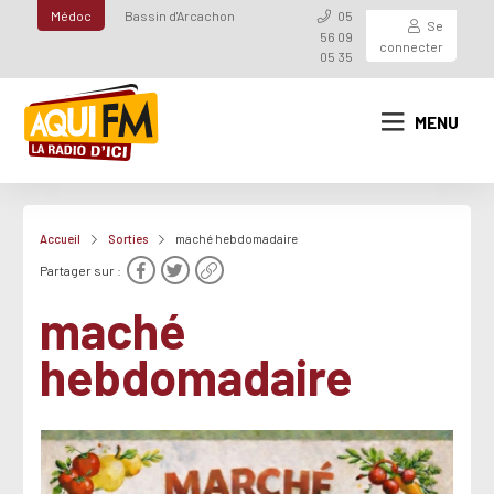
Médoc
Bassin d'Arcachon
05
Se
56 09
connecter
05 35
MENU
Accueil
Sorties
maché hebdomadaire
Partager sur :
maché
hebdomadaire