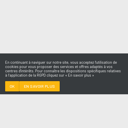
En continuant à naviguer sur notre site, vous acceptez l'utilisation de
cookies pour vous proposer des services et offres adaptés à vos
centres d'intérêts. Pour connaître les dispositions spécifiques relatives
à l’application de la RGPD cliquez sur « En savoir plus »
BACK TO BLACK
AMY WINEHOUSE
OK
EN SAVOIR PLUS
Médoc
BACK TO BLACK
-
AMY WINEHOUSE
--:--
/
--:--