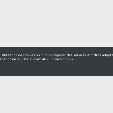
 l'utilisation de cookies pour vous proposer des services et offres adapté
lication de la RGPD cliquez sur « En savoir plus »
MISSIONS
AQUI FM
HE MAE
l du Médoc
L'équipe
d'ici
Mentions légales
e Dédicaces
Politique de confidentialité
Marie-Laure
Nous contacter
Annonceurs