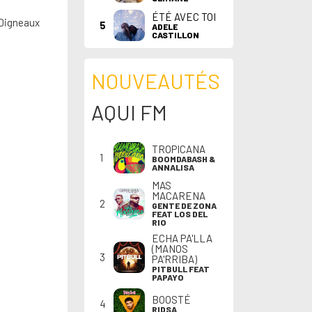
ÉTÉ AVEC TOI
 Digneaux
5
ADELE
CASTILLON
NOUVEAUTÉS
AQUI FM
TROPICANA
1
BOOMDABASH &
ANNALISA
MAS
MACARENA
2
GENTE DE ZONA
FEAT LOS DEL
RIO
ECHA PA'LLA
(MANOS
3
PA'RRIBA)
PITBULL FEAT
PAPAYO
BOOSTÉ
4
RIDSA