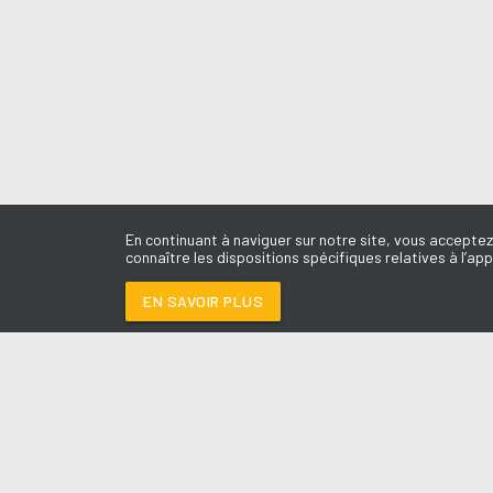
En continuant à naviguer sur notre site, vous acceptez
connaître les dispositions spécifiques relatives à l’app
EN SAVOIR PLUS
Médoc
LES É
LA LUNE
-
CHRISTOP
Le révei
Le Drive 
--:--
/
--:--
Dimanch
Chris & 