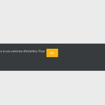
s à vos centres d'intérêts. Pour
OK
PARTENAIRES
Plage FM radio
Noox : l'agence E-commerce
La Porte de Service.com
Voiture sans permis médoc