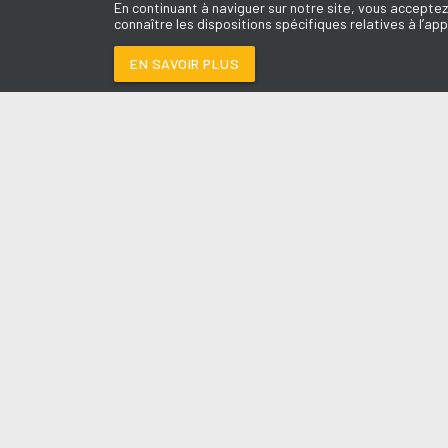
En continuant à naviguer sur notre site, vous acceptez
connaître les dispositions spécifiques relatives à l’app
EN SAVOIR PLUS
Médoc
LES É
VIENS ON S'AIME
-
S
Le révei
Le Drive 
--:--
/
--:--
Dimanch
Chris & 
La Mété
L'Agend
La Vie e
Entrepr
A l'Ass
Contact