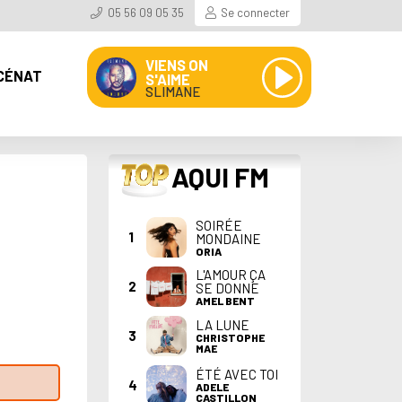
05 56 09 05 35
Se connecter
VIENS ON
CÉNAT
S'AIME
SLIMANE
TOP
AQUI FM
SOIRÉE
1
MONDAINE
ORIA
L'AMOUR ÇA
2
SE DONNE
AMEL BENT
LA LUNE
3
CHRISTOPHE
MAE
ÉTÉ AVEC TOI
4
ADELE
CASTILLON