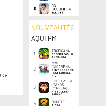
ON
5
S'OUBLIERA
ELLIOTT
NOUVEAUTÉS
AQUI FM
TROPICANA
1
BOOMDABASH &
ANNALISA
MAS
MACARENA
2
GENTE DE ZONA
FEAT LOS DEL
t de
RIO
ECHA PA'LLA
(MANOS
3
PA'RRIBA)
PITBULL FEAT
PAPAYO
BOOSTÉ
4
RIDSA