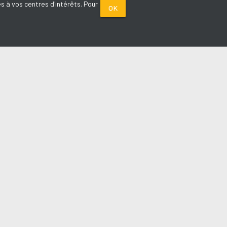
s à vos centres d'intérêts. Pour
OK
PARTENAIRES
Plage FM radio
Noox : l'agence E-commerce
La Porte de Service.com
Voiture sans permis médoc