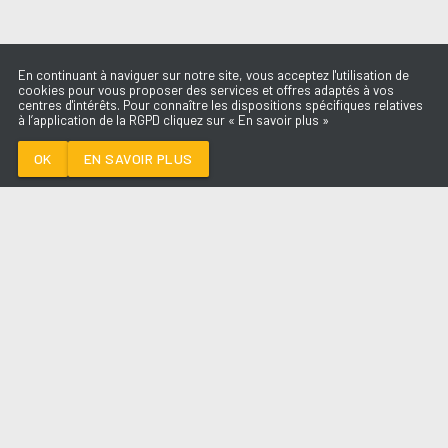
En continuant à naviguer sur notre site, vous acceptez l'utilisation de
cookies pour vous proposer des services et offres adaptés à vos
centres d'intérêts. Pour connaître les dispositions spécifiques relatives
à l’application de la RGPD cliquez sur « En savoir plus »
LIFE FOR RENT
DIDO
OK
EN SAVOIR PLUS
Médoc
LIFE FOR RENT
-
DIDO
--:--
/
--:--
LES ÉMISSIONS
AQUI FM
PARTENAIRES