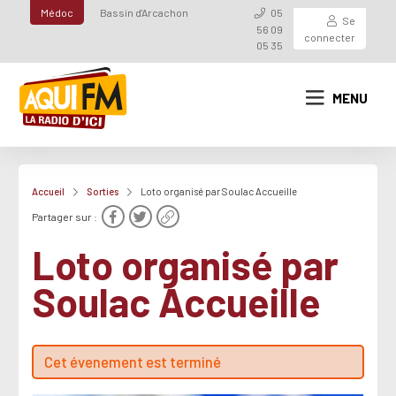
Médoc
Bassin d'Arcachon
05
Se
56 09
connecter
05 35
MENU
Accueil
Sorties
Loto organisé par Soulac Accueille
Partager sur :
Loto organisé par
Soulac Accueille
Cet évenement est terminé