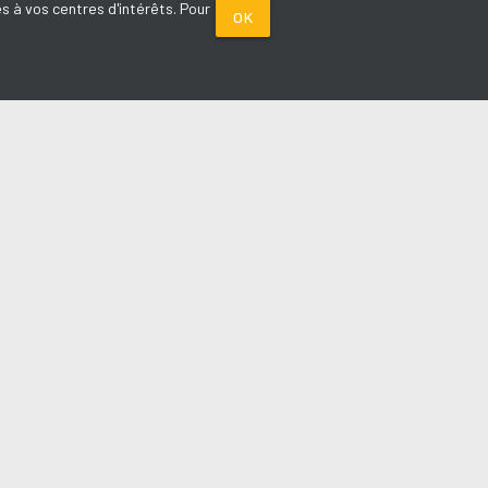
s à vos centres d'intérêts. Pour
OK
PARTENAIRES
Plage FM radio
Noox : l'agence E-commerce
La Porte de Service.com
Voiture sans permis médoc