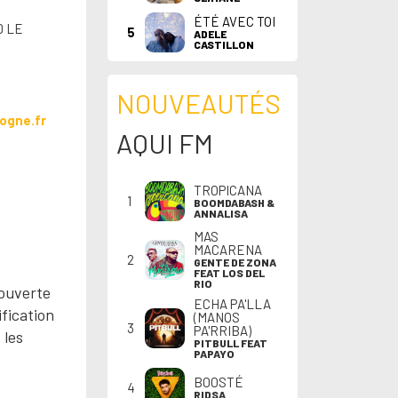
ÉTÉ AVEC TOI
0 LE
5
ADELE
CASTILLON
NOUVEAUTÉS
ogne.fr
AQUI FM
TROPICANA
1
BOOMDABASH &
ANNALISA
MAS
MACARENA
2
GENTE DE ZONA
FEAT LOS DEL
RIO
couverte
ECHA PA'LLA
fication
(MANOS
3
PA'RRIBA)
 les
PITBULL FEAT
PAPAYO
BOOSTÉ
4
RIDSA