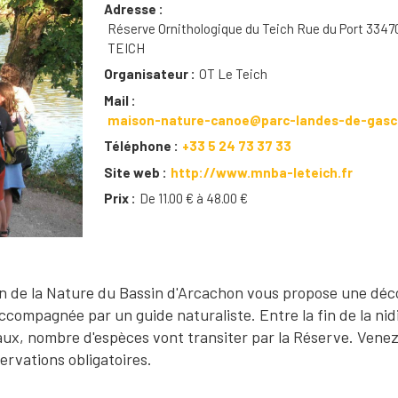
Adresse
Réserve Ornithologique du Teich Rue du Port 3347
TEICH
Organisateur
OT Le Teich
Mail
maison-nature-canoe@parc-landes-de-gasc
Téléphone
+33 5 24 73 37 33
Site web
http://www.mnba-leteich.fr
Prix
De 11.00 € à 48.00 €
n de la Nature du Bassin d'Arcachon vous propose une dé
compagnée par un guide naturaliste. Entre la fin de la nidi
ux, nombre d'espèces vont transiter par la Réserve. Venez
ervations obligatoires.