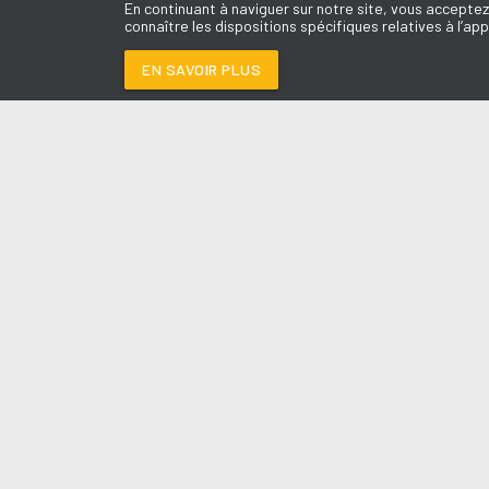
En continuant à naviguer sur notre site, vous acceptez
connaître les dispositions spécifiques relatives à l’app
EN SAVOIR PLUS
Médoc
LES É
BORN TO DIE
-
SHAB
Le révei
Le Drive 
--:--
/
--:--
Dimanch
Chris & 
La Mété
L'Agend
La Vie e
Entrepr
A l'Ass
Contact