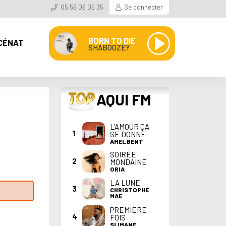
05 56 09 05 35
Se connecter
BORN TO DIE
CÉNAT
SHABOOZEY
TOP
AQUI FM
L'AMOUR ÇA
1
SE DONNE
AMEL BENT
SOIRÉE
2
MONDAINE
ORIA
LA LUNE
3
CHRISTOPHE
MAE
PREMIERE
4
FOIS
SLIMANE