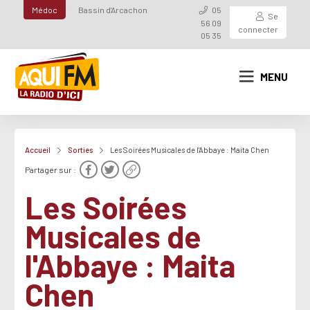
Médoc
Bassin d'Arcachon
05
Se
56 09
connecter
05 35
MENU
Accueil
Sorties
Les Soirées Musicales de l'Abbaye : Maita Chen
Partager sur :
Les Soirées
Musicales de
l'Abbaye : Maita
Chen