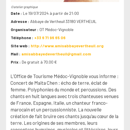
©atelier graphique
Date
Le 19/07/2024 à partir de 21:00
Adresse
Abbaye de Vertheuil 33180 VERTHEUIL
Organisateur
OT Médoc-Vignoble
Téléphone
+33 6 71 96 65 06
Site web
http://www.amisabbayevertheuil.org
Mail
amisabbayedevertheuil@gmail.com
Prix
De gratuit à 70.00 €
L'Office de Tourisme Médoc-Vignoble vous informe :
Concert de Maita Chen : écho de terre, éclat de
femme. Polyphonies du monde et percussions. Des
chants en huit langues avec trois chanteuses venues
de France, Espagne, Italie, un chanteur franco-
marocain et un percussionniste. La nouvelle
création de fait bruire ces chants jusqu’au cœur de la
terre. Les origines de ses membres, leurs
rencontres humaines, musicales et littéraires, leurs