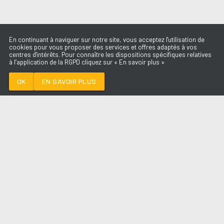
En continuant à naviguer sur notre site, vous acceptez l'utilisation de
cookies pour vous proposer des services et offres adaptés à vos
centres d'intérêts. Pour connaître les dispositions spécifiques relatives
à l’application de la RGPD cliquez sur « En savoir plus »
L'AMOUR ÇA SE
DONNE
AMEL BENT
OK
EN SAVOIR PLUS
Médoc
L'AMOUR ÇA SE DONNE
-
AMEL BENT
--:--
/
--:--
LES ÉMISSIONS
AQUI FM
PARTENAIRES