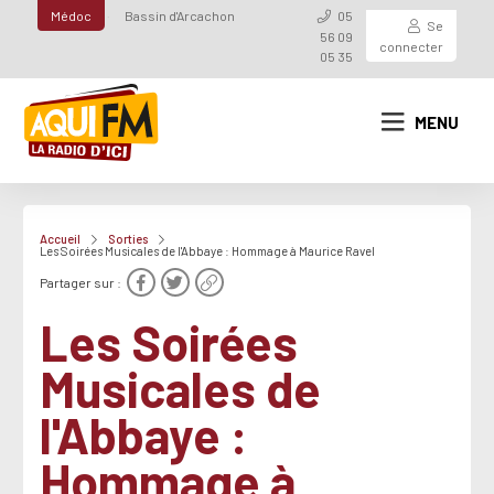
Médoc
Bassin d'Arcachon
05
Se
56 09
connecter
05 35
MENU
Accueil
Sorties
Les Soirées Musicales de l'Abbaye : Hommage à Maurice Ravel
Partager sur :
Les Soirées
Musicales de
l'Abbaye :
Hommage à