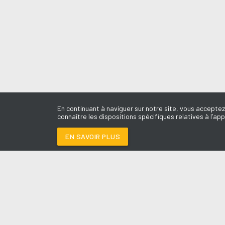
En continuant à naviguer sur notre site, vous acceptez
connaître les dispositions spécifiques relatives à l’app
EN SAVOIR PLUS
Médoc
LES É
FEELS
-
CALVIN HARR
Le révei
Le Drive 
--:--
/
--:--
Dimanch
Chris & 