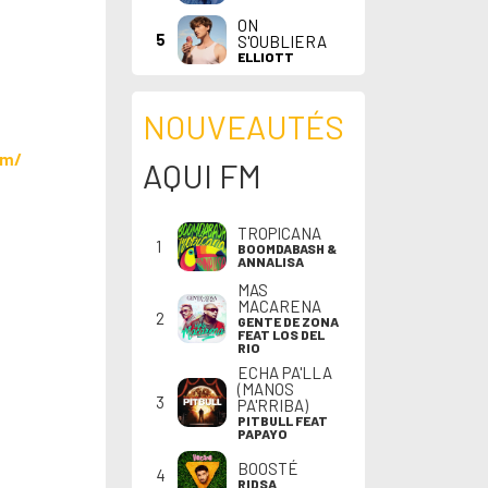
ON
5
S'OUBLIERA
ELLIOTT
NOUVEAUTÉS
om/
AQUI FM
TROPICANA
1
BOOMDABASH &
ANNALISA
MAS
MACARENA
2
GENTE DE ZONA
FEAT LOS DEL
RIO
ECHA PA'LLA
(MANOS
3
PA'RRIBA)
PITBULL FEAT
PAPAYO
BOOSTÉ
4
RIDSA