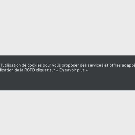
 l'utilisation de cookies pour vous proposer des services et offres adapté
lication de la RGPD cliquez sur « En savoir plus »
MISSIONS
AQUI FM
IS
l du Médoc
L'équipe
d'ici
Mentions légales
e Dédicaces
Politique de confidentialité
Marie-Laure
Nous contacter
Annonceurs