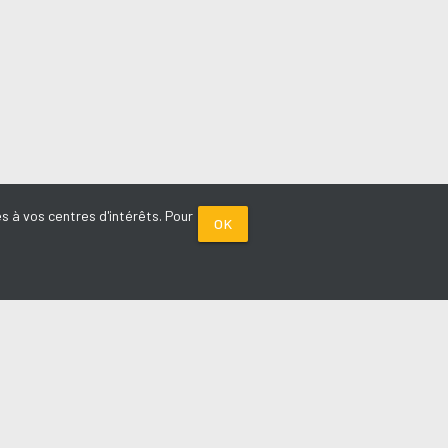
s à vos centres d'intérêts. Pour
OK
PARTENAIRES
Plage FM radio
Noox : l'agence E-commerce
La Porte de Service.com
Voiture sans permis médoc