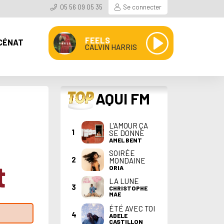
05 56 09 05 35
Se connecter
FEELS
CÉNAT
CALVIN HARRIS
TOP
AQUI FM
L'AMOUR ÇA
1
SE DONNE
AMEL BENT
SOIRÉE
2
MONDAINE
t
ORIA
LA LUNE
3
CHRISTOPHE
MAE
ÉTÉ AVEC TOI
4
ADELE
CASTILLON