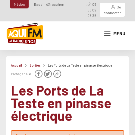
Médoc
Bassin d'Arcachon
05
Se
56 09
connecter
05 35
MENU
Accueil
Sorties
Les Ports de La Teste en pinasse électrique
Partager sur :
Les Ports de La
Teste en pinasse
électrique