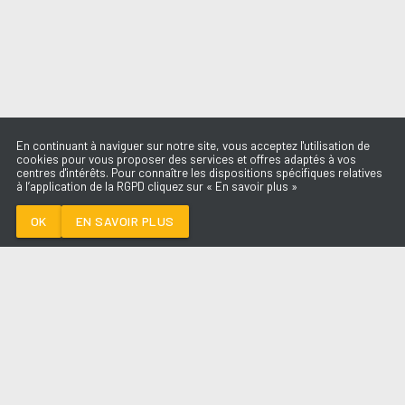
En continuant à naviguer sur notre site, vous acceptez l'utilisation de
cookies pour vous proposer des services et offres adaptés à vos
centres d'intérêts. Pour connaître les dispositions spécifiques relatives
à l’application de la RGPD cliquez sur « En savoir plus »
TANT PIS POUR
ELLE
CHARLOTTE CARDIN
OK
EN SAVOIR PLUS
Médoc
TANT PIS POUR ELLE
-
CHARLOTTE
CARDIN
--:--
/
--:--