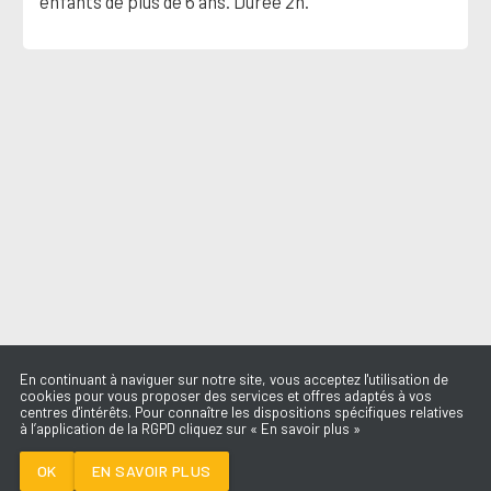
enfants de plus de 6 ans. Durée 2h.
En continuant à naviguer sur notre site, vous acceptez l'utilisation de
cookies pour vous proposer des services et offres adaptés à vos
centres d'intérêts. Pour connaître les dispositions spécifiques relatives
à l’application de la RGPD cliquez sur « En savoir plus »
NUE
CLARA LUCIANI
OK
EN SAVOIR PLUS