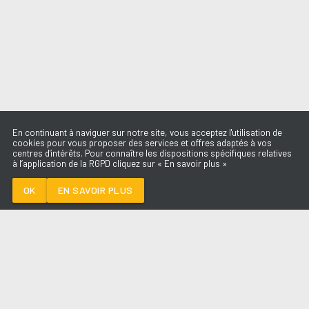
En continuant à naviguer sur notre site, vous acceptez l'utilisation de
cookies pour vous proposer des services et offres adaptés à vos
centres d'intérêts. Pour connaître les dispositions spécifiques relatives
à l’application de la RGPD cliquez sur « En savoir plus »
CLIT IS GOOD
SUZANE
OK
EN SAVOIR PLUS
Médoc
CLIT IS GOOD
-
SUZANE
--:--
/
--:--