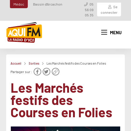
Médoc
Bassin d'Arcachon
05
Se
56 09
connecter
05 35
MENU
Accueil
Sorties
Les Marchés festifs des Courses en Folies
Partager sur :
Les Marchés
festifs des
Courses en Folies