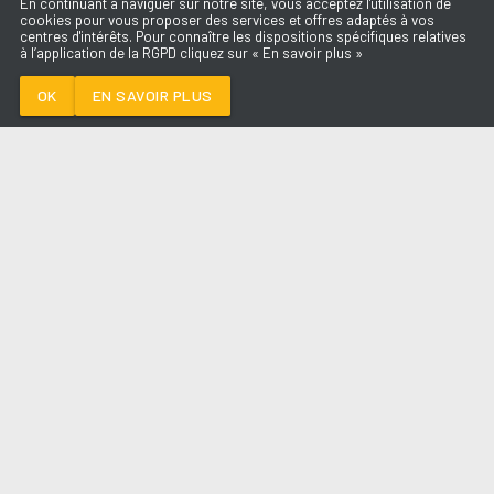
En continuant à naviguer sur notre site, vous acceptez l'utilisation de
cookies pour vous proposer des services et offres adaptés à vos
centres d'intérêts. Pour connaître les dispositions spécifiques relatives
à l’application de la RGPD cliquez sur « En savoir plus »
BZRP MUSIC
SESSIONS
BIZARRAP &
OK
EN SAVOIR PLUS
SHAKIRA
Médoc
BZRP MUSIC SESSIONS
-
BIZARRAP &
SHAKIRA
--:--
/
--:--
LES ÉMISSIONS
AQUI FM
PARTENAIRES
SITE RÉALISÉ PAR