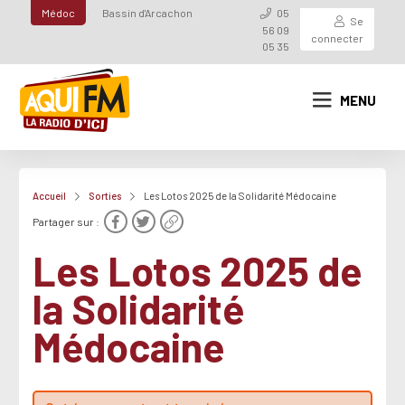
Médoc
Bassin d'Arcachon
05
Se
56 09
connecter
05 35
MENU
Accueil
Sorties
Les Lotos 2025 de la Solidarité Médocaine
Partager sur :
Les Lotos 2025 de
la Solidarité
Médocaine