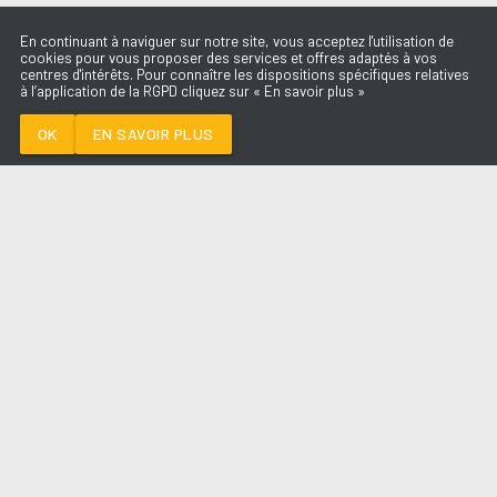
En continuant à naviguer sur notre site, vous acceptez l'utilisation de
cookies pour vous proposer des services et offres adaptés à vos
centres d'intérêts. Pour connaître les dispositions spécifiques relatives
à l’application de la RGPD cliquez sur « En savoir plus »
I JUST MIGHT
BRUNO MARS
OK
EN SAVOIR PLUS
Médoc
I JUST MIGHT
-
BRUNO MARS
--:--
/
--:--
LES ÉMISSIONS
AQUI FM
PARTENAIRES