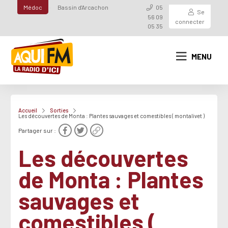
Médoc
Bassin d'Arcachon
05
Se
56 09
connecter
05 35
MENU
Accueil
Sorties
Les découvertes de Monta : Plantes sauvages et comestibles ( montalivet )
Partager sur :
Les découvertes
de Monta : Plantes
sauvages et
comestibles (