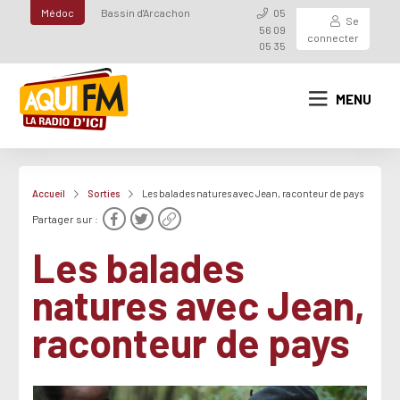
Médoc
Bassin d'Arcachon
05
Se
56 09
connecter
05 35
MENU
Accueil
Sorties
Les balades natures avec Jean, raconteur de pays
Partager sur :
Les balades
natures avec Jean,
raconteur de pays