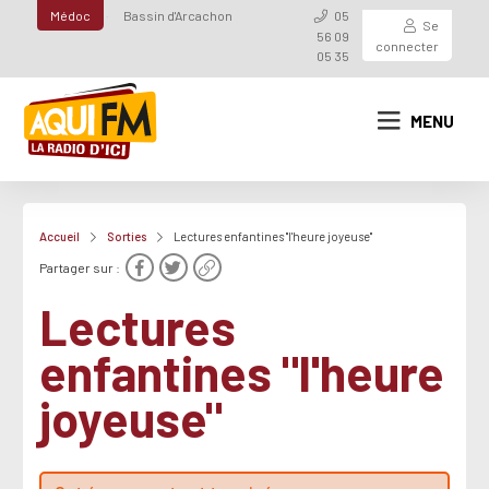
Médoc
Bassin d'Arcachon
05
Se
56 09
connecter
05 35
MENU
Accueil
Sorties
Lectures enfantines "l'heure joyeuse"
Partager sur :
Lectures
enfantines "l'heure
joyeuse"