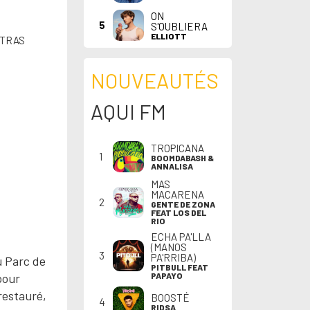
ON
5
S'OUBLIERA
ELLIOTT
STRAS
NOUVEAUTÉS
AQUI FM
TROPICANA
1
BOOMDABASH &
ANNALISA
MAS
MACARENA
2
GENTE DE ZONA
FEAT LOS DEL
RIO
ECHA PA'LLA
(MANOS
3
PA'RRIBA)
u Parc de
PITBULL FEAT
pour
PAPAYO
restauré,
BOOSTÉ
4
RIDSA