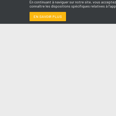
En continuant à naviguer sur notre site, vous acceptez
connaître les dispositions spécifiques relatives à l’app
EN SAVOIR PLUS
Médoc
LES É
MUSIC SOUNDS BET
Le révei
Le Drive 
--:--
/
--:--
Dimanch
Chris & 
La Mété
L'Agend
La Vie e
Entrepr
A l'Ass
Contact