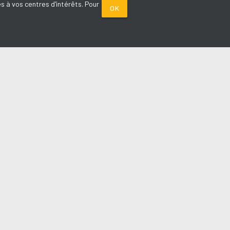
s à vos centres d'intérêts. Pour
OK
PARTENAIRES
Plage FM radio
Noox : l'agence E-commerce
La Porte de Service.com
Voiture sans permis médoc